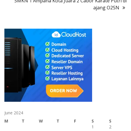
SMKN 1 Ampana Kota Juara 2 Cabor Karate Putri di
ajang O2SN
June 2024
M
T
W
T
F
S
S
1
2