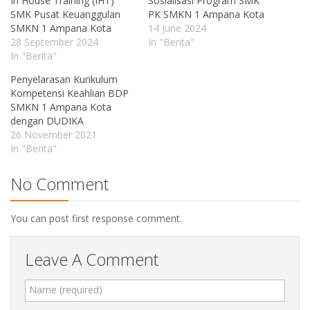
In House Training (IHT)
Sosialisasi Program SMK
SMK Pusat Keuanggulan
PK SMKN 1 Ampana Kota
SMKN 1 Ampana Kota
14 June 2024
28 September 2024
In "Berita"
In "Berita"
Penyelarasan Kurikulum
Kompetensi Keahlian BDP
SMKN 1 Ampana Kota
dengan DUDIKA
26 November 2021
In "Berita"
No Comment
You can post first response comment.
Leave A Comment
Name (required)