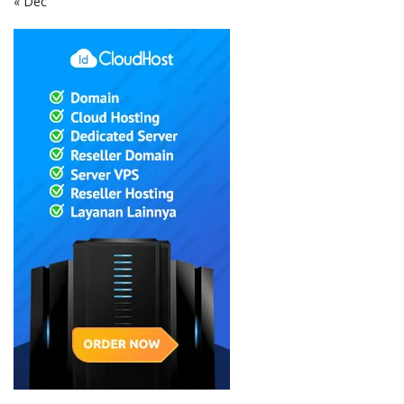
« Dec