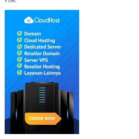
« Dec