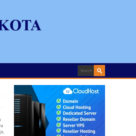
k
wa
ga,