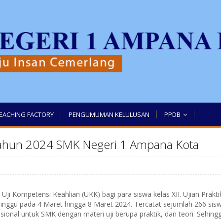
EACHING FACTORY
PENGUMUMAN KELULUSAN
PPDB
Tahun 2024 SMK Negeri 1 Ampana Kota
 Kompetensi Keahlian (UKK) bagi para siswa kelas XII. Ujian Prakti
minggu pada 4 Maret hingga 8 Maret 2024. Tercatat sejumlah 266 sis
onal untuk SMK dengan materi uji berupa praktik, dan teori. Sehing