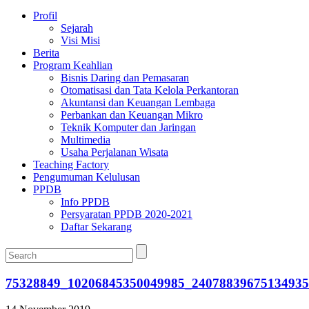
Profil
Sejarah
Visi Misi
Berita
Program Keahlian
Bisnis Daring dan Pemasaran
Otomatisasi dan Tata Kelola Perkantoran
Akuntansi dan Keuangan Lembaga
Perbankan dan Keuangan Mikro
Teknik Komputer dan Jaringan
Multimedia
Usaha Perjalanan Wisata
Teaching Factory
Pengumuman Kelulusan
PPDB
Info PPDB
Persyaratan PPDB 2020-2021
Daftar Sekarang
75328849_10206845350049985_24078839675134935