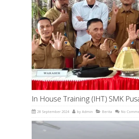
In House Training (IHT) SMK P
28 September 2024
by
Admin
Berita
No Comme