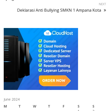
NEXT
Deklarasi Anti Bullying SMKN 1 Ampana Kota
June 2024
M
T
W
T
F
S
S