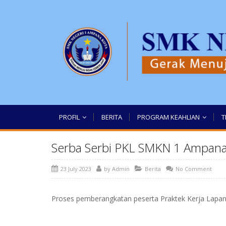
PROFIL
BERITA
PROGRAM KEAHLIAN
T
Serba Serbi PKL SMKN 1 Ampan
23 July 2023
by
Admin
Berita
No Comment
Proses pemberangkatan peserta Praktek Kerja Lapan