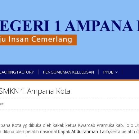
EACHING FACTORY
PENGUMUMAN KELULUSAN
PPDB
p SMKN 1 Ampana Kota
nt
pana Kota yg dibuka oleh kakak ketua Kwarcab Pramuka kab.Tojo U
 dibina oleh pelatih nasional bapak
Abdulrahman Talib
,serta pelatih d