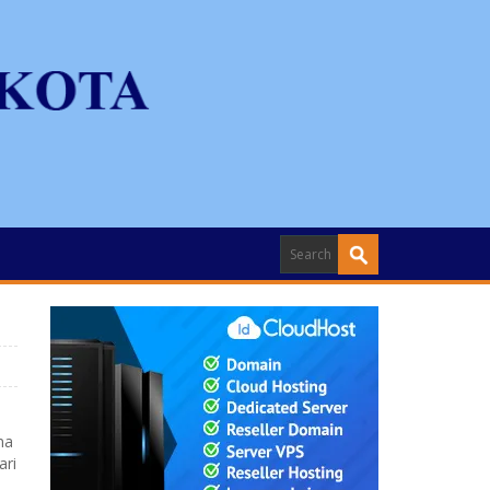
na
ari