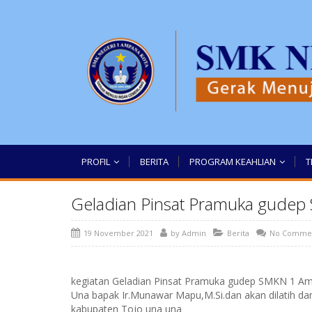
PROFIL
BERITA
PROGRAM KEAHLIAN
T
Geladian Pinsat Pramuka gude
19 November 2021
by
Admin
Berita
No Comme
kegiatan Geladian Pinsat Pramuka gudep SMKN 1 Am
Una bapak Ir.Munawar Mapu,M.Si.dan akan dilatih dan
kabupaten Tojo una una