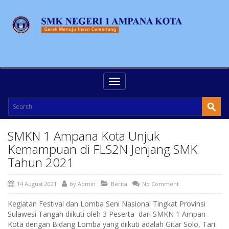
Toggle
navigation
SMKN 1 Ampana Kota Unjuk
Kemampuan di FLS2N Jenjang SMK
Tahun 2021
14 August 2021
by
Admin
Berita
No Comment
Kegiatan Festival dan Lomba Seni Nasional Tingkat Provinsi
Sulawesi Tangah diikuti oleh 3 Peserta dari SMKN 1 Ampan
Kota dengan Bidang Lomba yang diikuti adalah Gitar Solo, Tari